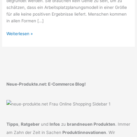
begründet werden. Sie brauchen kein Genie zu sein, um zu
schätzen, dass ein Arbeitsplatzplanungsmodell in einer Größe
für alle keine positiven Ergebnisse liefert. Menschen kommen
in allen Formen […]
Lohnt
Weiterlesen »
sich
ein
höhenverstellbarer
Schreibtisch
Neue-Produkte.net: E-Commerce Blog!
Tipps
,
Ratgeber
und
Infos
zu
brandneuen Produkten
. Immer
am Zahn der Zeit in Sachen
Produktinnovationen
. Wir