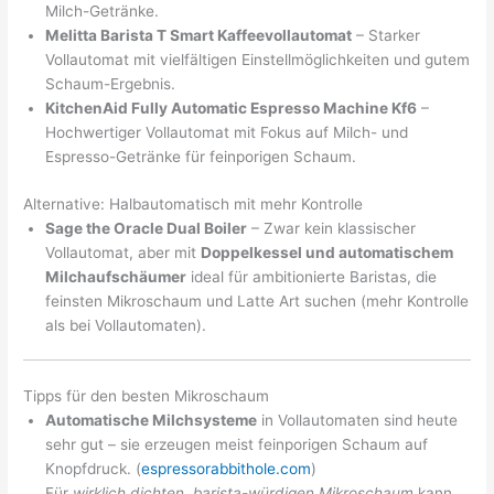
Milch-Getränke.
Melitta Barista T Smart Kaffeevollautomat
– Starker
Vollautomat mit vielfältigen Einstellmöglichkeiten und gutem
Schaum-Ergebnis.
KitchenAid Fully Automatic Espresso Machine Kf6
–
Hochwertiger Vollautomat mit Fokus auf Milch- und
Espresso-Getränke für feinporigen Schaum.
Alternative: Halbautomatisch mit mehr Kontrolle
Sage the Oracle Dual Boiler
– Zwar kein klassischer
Vollautomat, aber mit
Doppelkessel und automatischem
Milchaufschäumer
ideal für ambitionierte Baristas, die
feinsten Mikroschaum und Latte Art suchen (mehr Kontrolle
als bei Vollautomaten).
Tipps für den besten Mikroschaum
Automatische Milchsysteme
in Vollautomaten sind heute
sehr gut – sie erzeugen meist feinporigen Schaum auf
Knopfdruck. (
espressorabbithole.com
)
Für
wirklich dichten, barista-würdigen Mikroschaum
kann