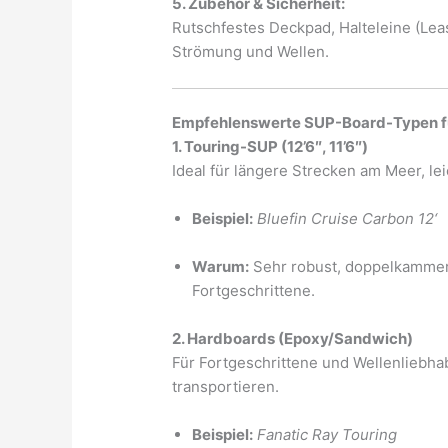
5. Zubehör & Sicherheit:
Rutschfestes Deckpad, Halteleine (Leash
Strömung und Wellen.
Empfehlenswerte SUP-Board-Typen f
1. Touring-SUP (12’6″, 11’6″)
Ideal für längere Strecken am Meer, le
Beispiel:
Bluefin Cruise Carbon 12‘
Warum:
Sehr robust, doppelkammerve
Fortgeschrittene.
2. Hardboards (Epoxy/Sandwich)
Für Fortgeschrittene und Wellenliebha
transportieren.
Beispiel:
Fanatic Ray Touring