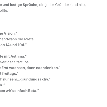
e und lustige Sprüche
, die jeder Gründer (und alle,
llte:
e Vision.“
irgendwann die Miete.
hen 14 und 104.“
nde mit Asthma.“
elt der Startups.
: Erst wachsen, dann nachdenken.“
ht freitags.“
ach nur sehr… gründungsaktiv.“
k.“
en wir’s einfach Beta.“