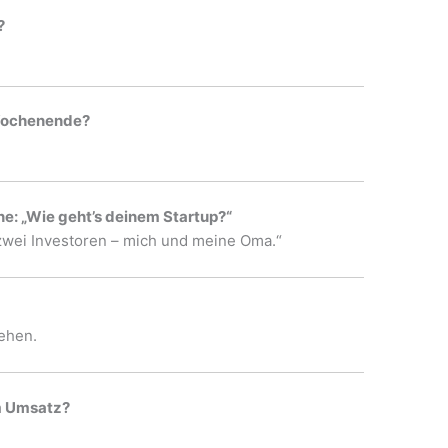
?
Wochenende?
ne: „Wie geht’s deinem Startup?“
 zwei Investoren – mich und meine Oma.“
sehen.
m Umsatz?