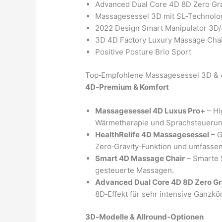
Advanced Dual Core 4D 8D Zero Gra
Massagesessel 3D mit SL‑Technolo
2022 Design Smart Manipulator 3D/
3D 4D Factory Luxury Massage Cha
Positive Posture Brio Sport
Top‑Empfohlene Massagesessel 3D &
4D‑Premium & Komfort
Massagesessel 4D Luxus Pro+
– Hi
Wärmetherapie und Sprachsteuerung
HealthRelife 4D Massagesessel
– G
Zero‑Gravity‑Funktion und umfasse
Smart 4D Massage Chair
– Smarte S
gesteuerte Massagen.
Advanced Dual Core 4D 8D Zero Gr
8D‑Effekt für sehr intensive Ganzk
3D‑Modelle & Allround‑Optionen