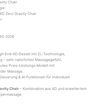
vity Chair
gie
4D Zero Gravity Chair
ir
 4D 2026
gh‑End‑4D‑Sessel mit SL‑Technologie,
 – sehr natürliches Massagegefühl.
utes Preis‑Leistungs‑Modell mit
nder Massage.
teuerung & AI‑Funktionen für individuell
avity Chair
– Kombination aus 4D und erweitertem
örpermassage.