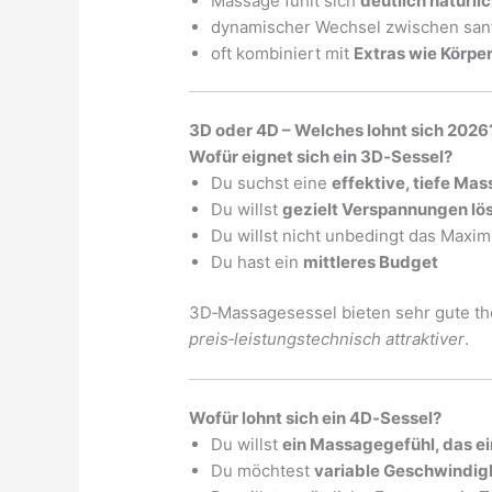
Massage fühlt sich
deutlich natürli
dynamischer Wechsel zwischen sanf
oft kombiniert mit
Extras wie Körpe
3D oder 4D – Welches lohnt sich 2026
Wofür eignet sich ein 3D‑Sessel?
Du suchst eine
effektive, tiefe Ma
Du willst
gezielt Verspannungen lö
Du willst nicht unbedingt das Maxi
Du hast ein
mittleres Budget
3D‑Massagesessel bieten sehr gute the
preis‑leistungstechnisch attraktiver
.
Wofür lohnt sich ein 4D‑Sessel?
Du willst
ein Massagegefühl, das ei
Du möchtest
variable Geschwindi