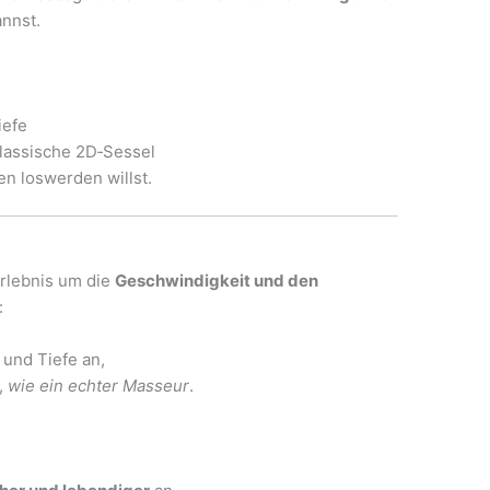
annst.
iefe
lassische 2D‑Sessel
en loswerden willst.
Erlebnis um die
Geschwindigkeit und den
:
und Tiefe an,
,
wie ein echter Masseur
.