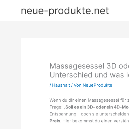
Zum
neue-produkte.net
Inhalt
springen
Massagesessel 3D ode
Unterschied und was l
/
Haushalt
/ Von
NeueProdukte
Wenn du dir einen Massagesessel für zu
Frage:
„Soll es ein 3D‑ oder ein 4D‑Mo
Entspannung – doch sie unterscheiden 
Preis
. Hier bekommst du einen verständ