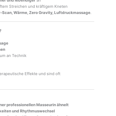
cher und lebendiger
an
tem Streichen und kräftigem Kneten
r‑Scan, Wärme, Zero Gravity, Luftdruckmassage
.
?
ssage
sen
mum an Technik
rapeutische Effekte und sind oft
ner professionellen Masseurin ähnelt
gkeiten und Rhythmuswechsel